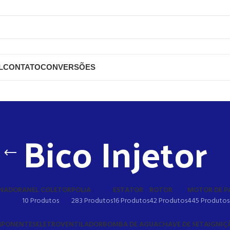
L
CONTATO
CONVERSÕES
Bico Injetor
RNADOR
ANEL COLETOR
POLIA
ESTATOR
ROTOR
MOTOR DE P
10 Produtos
283 Produtos
16 Produtos
42 Produtos
445 Produtos
PONENTES
ELETROVENTILADOR
BOMBA DE AGUA
CHAVE DE SETA
IGNIÇ