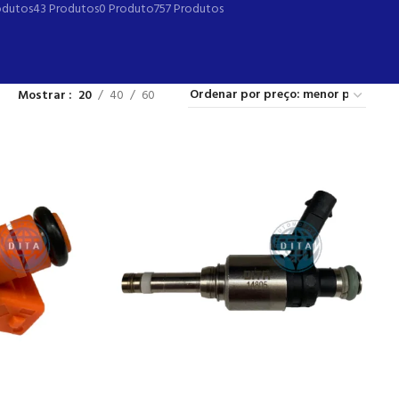
odutos
43 Produtos
0 Produto
757 Produtos
Mostrar
20
40
60