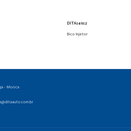
DITA14912
Bico Injetor
ioga - Mooca
as@ditaauto.com.br