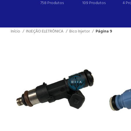
758 Produtos
109 Produtos
4 Pr
Início
INJEÇÃO ELETRÔNICA
Bico Injetor
Página 9