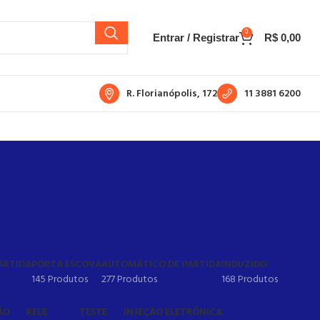
0
Entrar / Registrar
R$
0,00
R. Florianópolis, 172
11 3881 6200
ARTIDA
PORTA ESCOVA
AUTOMÁTICO DE PARTIDA
INDUZIDO
145 Produtos
277 Produtos
168 Produtos
ÃO
RELE
TESTE
INJEÇÃO ELETRÔNICA