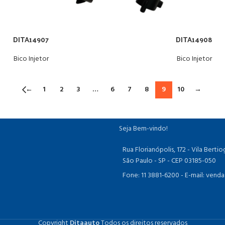
DITA14907
DITA14908
Bico Injetor
Bico Injetor
←
1
2
3
…
6
7
8
9
10
→
Seja Bem-vindo!
Rua Florianópolis, 172 - Vila Bert
São Paulo - SP - CEP 03185-050
Fone: 11 3881-6200 -
E-mail: vend
Copyright
Ditaauto
Todos os direitos reservados