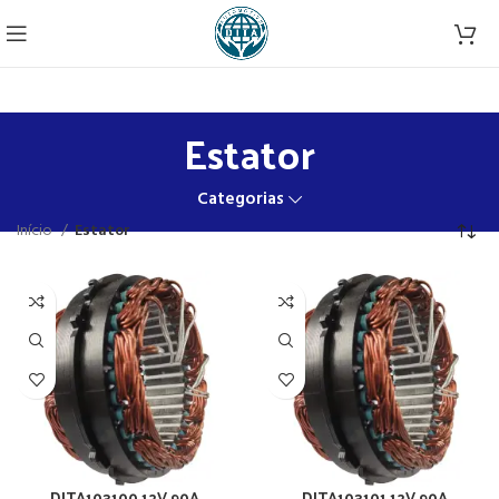
Estator
Categorias
Início
Estator
DITA103100 12V 90A
DITA103101 12V 90A