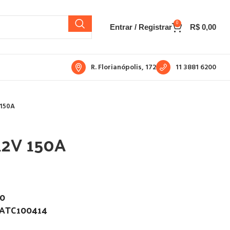
0
Entrar / Registrar
R$
0,00
R. Florianópolis, 172
11 3881 6200
 150A
12V 150A
0
, ATC100414