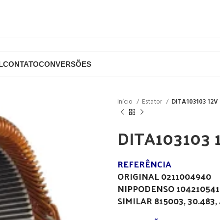
L
CONTATO
CONVERSÕES
Início
Estator
DITA103103 12V
DITA103103 
REFERÊNCIA
ORIGINAL 0211004940
NIPPODENSO 104210541
SIMILAR 815003, 30.483