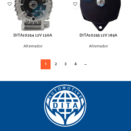
DITA10254 12V 130A
DITA10255 12V 185A
Alternador
Alternador
1
2
3
4
→