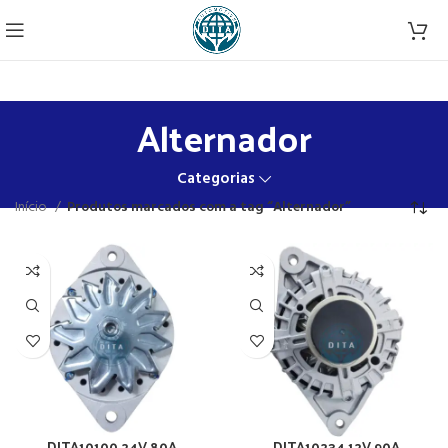
Alternador
Categorias
Início
Produtos marcados com a tag “Alternador”
DITA10100 24V 80A
DITA10234 12V 90A