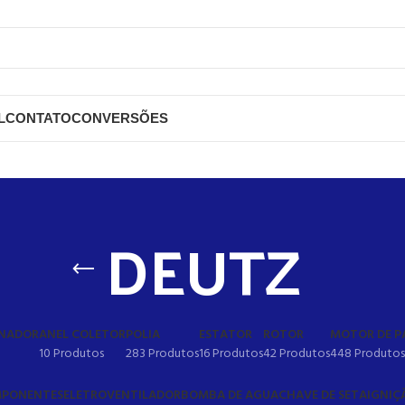
L
CONTATO
CONVERSÕES
DEUTZ
RNADOR
ANEL COLETOR
POLIA
ESTATOR
ROTOR
MOTOR DE P
10 Produtos
283 Produtos
16 Produtos
42 Produtos
448 Produtos
PONENTES
ELETROVENTILADOR
BOMBA DE AGUA
CHAVE DE SETA
IGNIÇ