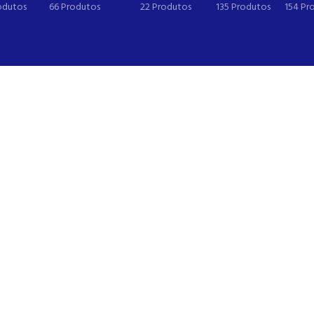
odutos
66 Produtos
22 Produtos
135 Produtos
154 Pr