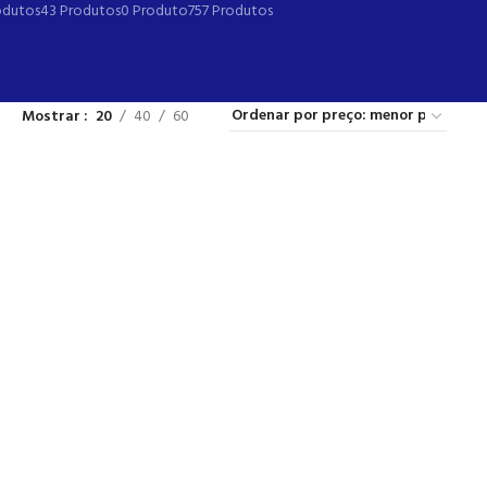
odutos
43 Produtos
0 Produto
757 Produtos
Mostrar
20
40
60