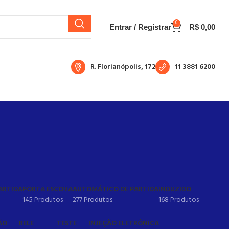
0
Entrar / Registrar
R$
0,00
R. Florianópolis, 172
11 3881 6200
ARTIDA
PORTA ESCOVA
AUTOMÁTICO DE PARTIDA
INDUZIDO
145 Produtos
277 Produtos
168 Produtos
ÃO
RELE
TESTE
INJEÇÃO ELETRÔNICA