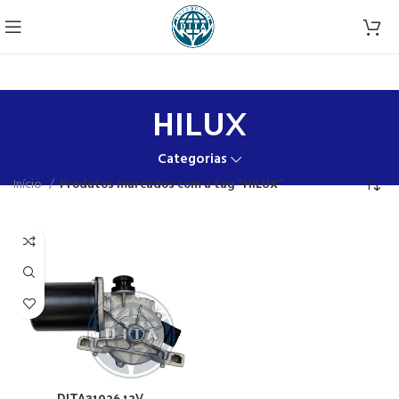
HILUX
Categorias
Início
Produtos marcados com a tag “HILUX”
DITA31026 12V