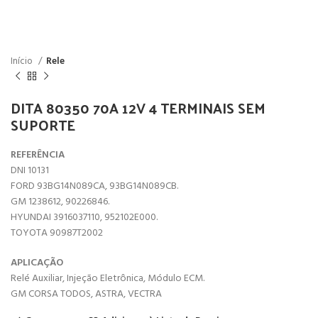
Início
Rele
DITA 80350 70A 12V 4 TERMINAIS SEM
SUPORTE
REFERÊNCIA
DNI 10131
FORD 93BG14N089CA, 93BG14N089CB.
GM 1238612, 90226846.
HYUNDAI 3916037110, 952102E000.
TOYOTA 90987T2002
APLICAÇÃO
Relé Auxiliar, Injeção Eletrônica, Módulo ECM.
GM CORSA TODOS, ASTRA, VECTRA