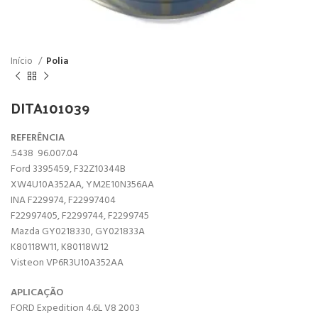
Início
Polia
DITA101039
REFERÊNCIA
.5438 96.007.04
Ford 3395459, F32Z10344B
XW4U10A352AA, YM2E10N356AA
INA F229974, F22997404
F22997405, F2299744, F2299745
Mazda GY0218330, GY021833A
K80118W11, K80118W12
Visteon VP6R3U10A352AA
APLICAÇÃO
FORD Expedition 4.6L V8 2003