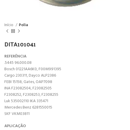
Início
Polia
DITA101041
REFERÊNCIA
.5445 96.000.08
Bosch 01221AA6K0, F00M991395
Cargo 230311, Dayco ALP2386
FEBI 15158, Gates, OAP7098
INA F23082504, F23082505
F2308252, F2308253, F2308255
Luk 535002110 IKA 335471
Mercedes Benz 6281550015
SKF VKM03811
APLICAÇÃO