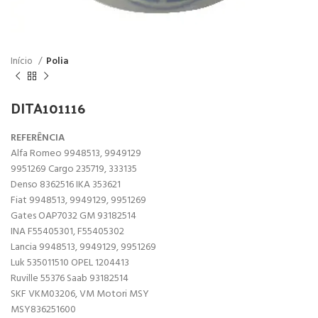
Início
Polia
DITA101116
REFERÊNCIA
Alfa Romeo 9948513, 9949129
9951269 Cargo 235719, 333135
Denso 8362516 IKA 353621
Fiat 9948513, 9949129, 9951269
Gates OAP7032 GM 93182514
INA F55405301, F55405302
Lancia 9948513, 9949129, 9951269
Luk 535011510 OPEL 1204413
Ruville 55376 Saab 93182514
SKF VKM03206, VM Motori MSY
MSY836251600