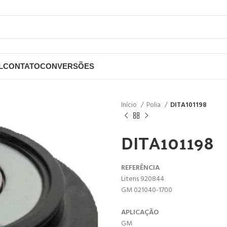
L
CONTATO
CONVERSÕES
Início
Polia
DITA101198
DITA101198
REFERÊNCIA
Litens 920844
GM 021040-1700
APLICAÇÃO
GM