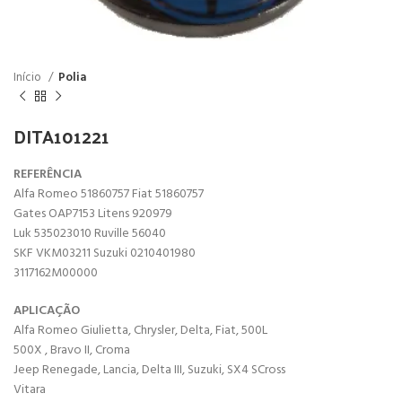
Início
Polia
DITA101221
REFERÊNCIA
Alfa Romeo 51860757 Fiat 51860757
Gates OAP7153 Litens 920979
Luk 535023010 Ruville 56040
SKF VKM03211 Suzuki 0210401980
3117162M00000
APLICAÇÃO
Alfa Romeo Giulietta, Chrysler, Delta, Fiat, 500L
500X , Bravo II, Croma
Jeep Renegade, Lancia, Delta III, Suzuki, SX4 SCross
Vitara