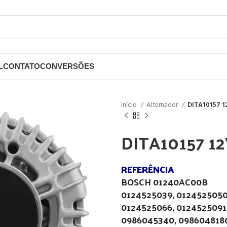
L
CONTATO
CONVERSÕES
Início
Alternador
DITA10157 1
DITA10157 1
REFERÊNCIA
BOSCH 01240AC00B
0124525039, 012452505
0124525066, 0124525091
0986045340, 098604818