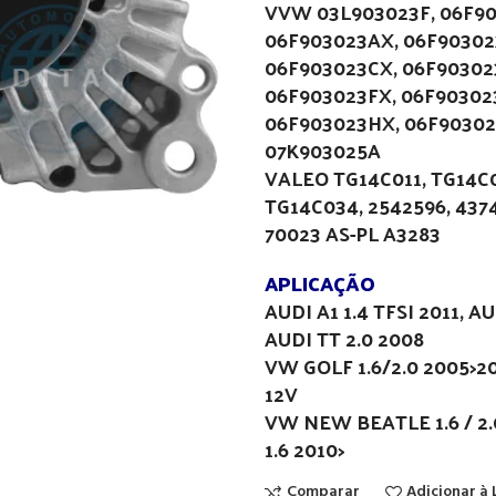
VVW 03L903023F, 06F9
06F903023AX, 06F9030
06F903023CX, 06F90302
06F903023FX, 06F9030
06F903023HX, 06F90302
07K903025A
VALEO TG14C011, TG14C
TG14C034, 2542596, 437
70023 AS-PL A3283
APLICAÇÃO
AUDI A1 1.4 TFSI 2011, AU
AUDI TT 2.0 2008
VW GOLF 1.6/2.0 2005>201
12V
VW NEW BEATLE 1.6 / 2.0 
1.6 2010>
Comparar
Adicionar à 