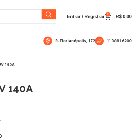
0
Entrar / Registrar
R$
0,00
R. Florianópolis, 172
11 3881 6200
2V 140A
2V 140A
0
0