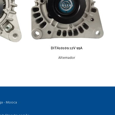
DITA10109 12V 95A
Alternador
ioga - Mooca