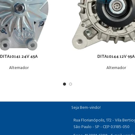
DITA10141 24V 45A
DITA10144 12V 95A
Alternador
Alternador
Seja Bem-vindo!
Rua Florianópolis, 172 - Vila Bert
São Paulo - SP - CEP 03185-050