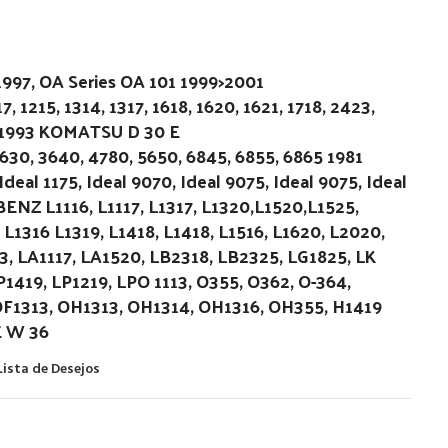
997, OA Series OA 101 1999>2001
, 1215, 1314, 1317, 1618, 1620, 1621, 1718, 2423,
8>1993 KOMATSU D 30 E
, 3640, 4780, 5650, 6845, 6855, 6865 1981
eal 1175, Ideal 9070, Ideal 9075, Ideal 9075, Ideal
ENZ L1116, L1117, L1317, L1320,L1520,L1525,
 L1316 L1319, L1418, L1418, L1516, L1620, L2020,
3, LA1117, LA1520, LB2318, LB2325, LG1825, LK
1419, LP1219, LPO 1113, O355, O362, O-364,
OF1313, OH1313, OH1314, OH1316, OH355, H1419
E W 36
Lista de Desejos