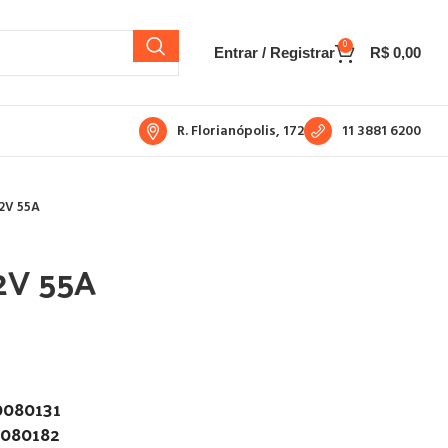
0
Entrar / Registrar
R$
0,00
R. Florianópolis, 172
11 3881 6200
2V 55A
2V 55A
0080131
0080182