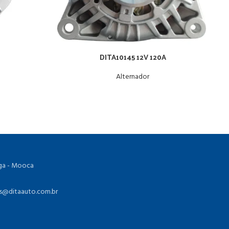
A
DITA10145 12V 120A
Alternador
ioga - Mooca
as@ditaauto.com.br