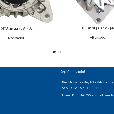
DITA10132 24V 45
DITA10144 12V 95A
Alternador
Alternador
Seja Bem-vindo!
Rua Florianópolis, 172 - Vila Bert
São Paulo - SP - CEP 03185-050
Fone: 11 3881-6200 -
E-mail: vend