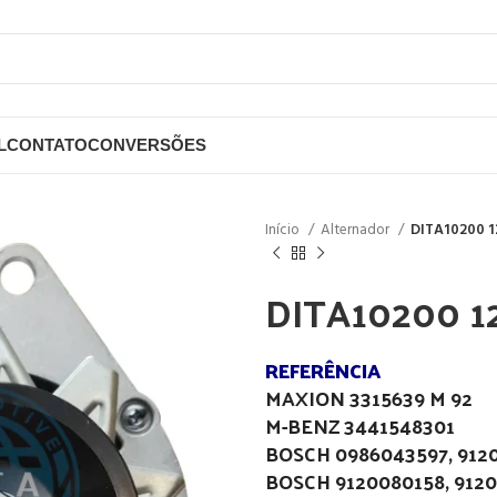
L
CONTATO
CONVERSÕES
Início
Alternador
DITA10200 1
DITA10200 1
REFERÊNCIA
MAXION 3315639 M 92
M-BENZ 3441548301
BOSCH 0986043597, 912
BOSCH 9120080158, 912