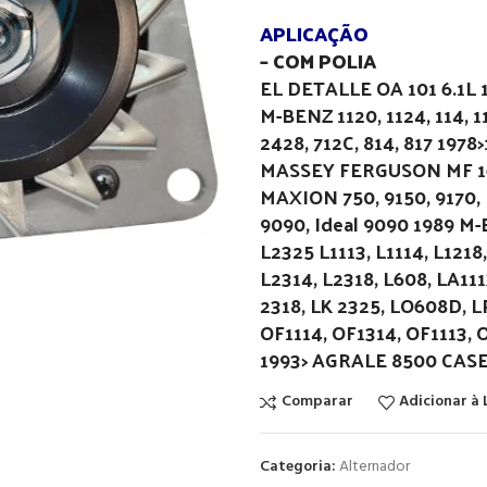
APLICAÇÃO
– COM POLIA
EL DETALLE OA 101 6.1L 1
M-BENZ 1120, 1124, 114, 117
2428, 712C, 814, 817 197
MASSEY FERGUSON MF 1630
MAXION 750, 9150, 9170, Id
9090, Ideal 9090 1989 M-B
L2325 L1113, L1114, L1218,
L2314, L2318, L608, LA111
2318, LK 2325, LO608D, LP
OF1114, OF1314, OF1113, 
1993> AGRALE 8500 CAS
Comparar
Adicionar à 
Categoria:
Alternador