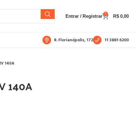
0
Entrar / Registrar
R$
0,00
R. Florianópolis, 172
11 3881 6200
2V 140A
2V 140A