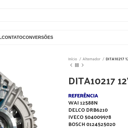
L
CONTATO
CONVERSÕES
Início
Alternador
DITA10217 1
DITA10217 1
REFERÊNCIA
WAI 12588N
DELCO DRB6210
IVECO 504009978
BOSCH 0124525020