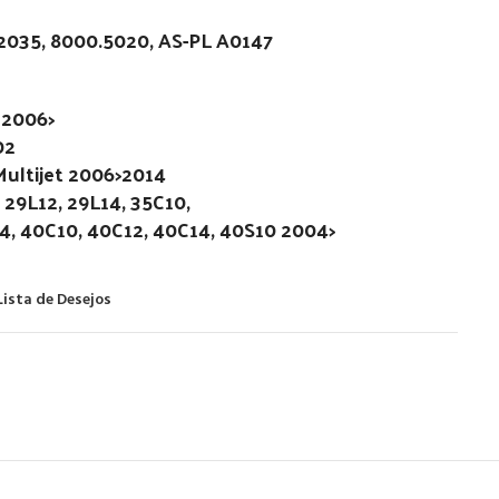
K2035, 8000.5020, AS-PL A0147
 2006>
02
Multijet 2006>2014
29L12, 29L14, 35C10,
14, 40C10, 40C12, 40C14, 40S10 2004>
Lista de Desejos