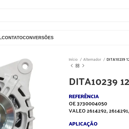
L
CONTATO
CONVERSÕES
Início
Alternador
DITA10239 1
DITA10239 1
REFERÊNCIA
OE 3730004050
VALEO 2614292, 2614291
APLICAÇÃO