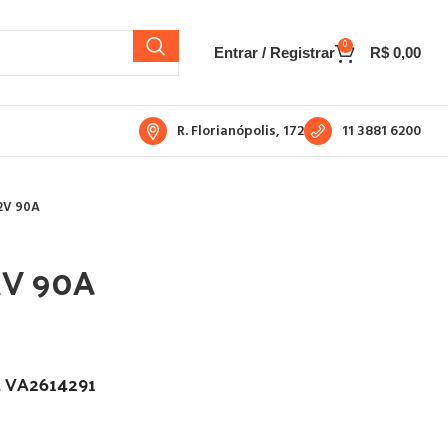
0
Entrar / Registrar
R$
0,00
R. Florianópolis, 172
11 3881 6200
2V 90A
2V 90A
, VA2614291