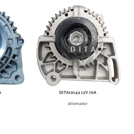
A
DITA10143 12V 70A
Alternador