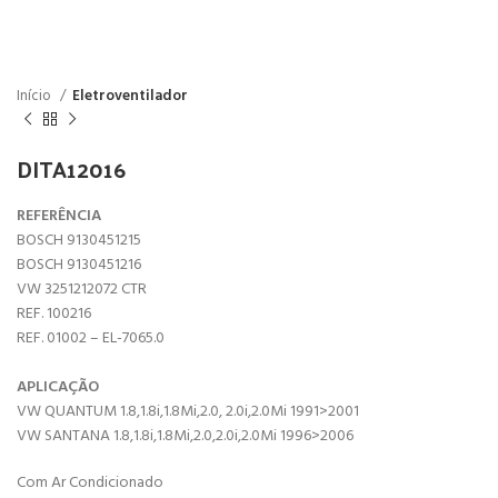
Início
Eletroventilador
DITA12016
REFERÊNCIA
BOSCH 9130451215
BOSCH 9130451216
VW 3251212072 CTR
REF. 100216
REF. 01002 – EL-7065.0
APLICAÇÃO
VW QUANTUM 1.8,1.8i,1.8Mi,2.0, 2.0i,2.0Mi 1991>2001
VW SANTANA 1.8,1.8i,1.8Mi,2.0,2.0i,2.0Mi 1996>2006
Com Ar Condicionado