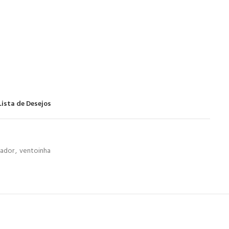
Lista de Desejos
lador
,
ventoinha