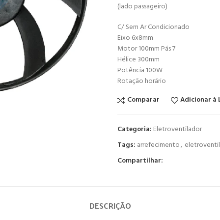
(lado passageiro)
C/ Sem Ar Condicionado
Eixo 6x8mm
Motor 100mm Pás 7
Hélice 300mm
Potência 100W
Rotação horário
Comparar
Adicionar à 
Categoria:
Eletroventilador
Tags:
arrefecimento
,
eletroventi
Compartilhar:
DESCRIÇÃO