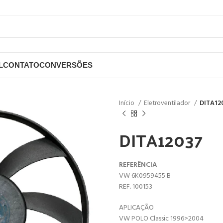
L
CONTATO
CONVERSÕES
Início
Eletroventilador
DITA12
DITA12037
REFERÊNCIA
VW 6K0959455 B
REF. 100153
APLICAÇÃO
VW POLO Classic 1996>2004