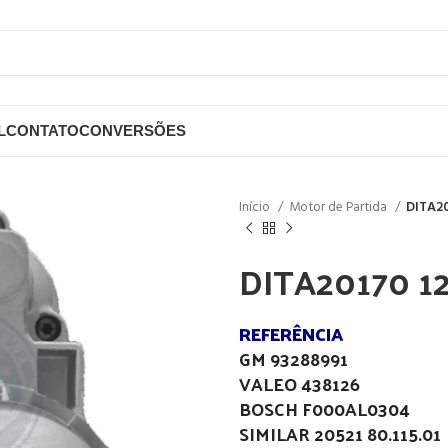
L
CONTATO
CONVERSÕES
Início
Motor de Partida
DITA20
DITA20170 1
REFERÊNCIA
GM 93288991
VALEO 438126
BOSCH F000AL0304
SIMILAR 20521 80.115.01