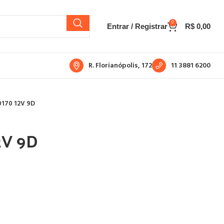
0
Entrar / Registrar
R$
0,00
R. Florianópolis, 172
11 3881 6200
170 12V 9D
2V 9D