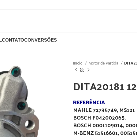
L
CONTATO
CONVERSÕES
Início
Motor de Partida
DITA20
DITA20181 1
REFERÊNCIA
MAHLE 72735749, MS121
BOSCH F042002065,
BOSCH 0001109014, 000
M-BENZ 51516601, 00515