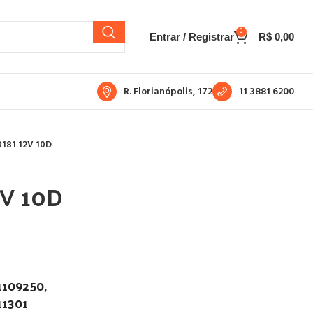
0
Entrar / Registrar
R$
0,00
R. Florianópolis, 172
11 3881 6200
181 12V 10D
2V 10D
1109250,
11301