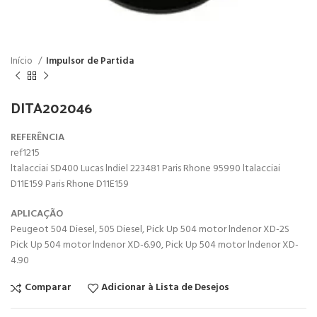
Início
Impulsor de Partida
DITA202046
REFERÊNCIA
ref1215
ltalacciai SD400 Lucas lndiel 223481 Paris Rhone 95990 ltalacciai
D11E159 Paris Rhone D11E159
APLICAÇÃO
Peugeot 504 Diesel, 505 Diesel, Pick Up 504 motor lndenor XD-2S
Pick Up 504 motor lndenor XD-6.90, Pick Up 504 motor lndenor XD-
4.90
Comparar
Adicionar à Lista de Desejos