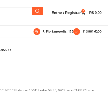
0
Entrar / Registrar
R$
0,00
R. Florianópolis, 172
11 3881 6200
A202076
01362001 ltalacciai SD012 Lester 16445, 16715 Lucas TMB427 Lucas