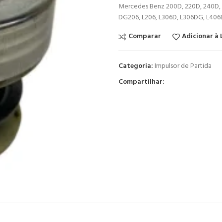
Mercedes Benz 200D, 220D, 240D, 
DG206, L206, L306D, L306DG, L406
Comparar
Adicionar à 
Categoria:
Impulsor de Partida
Compartilhar: