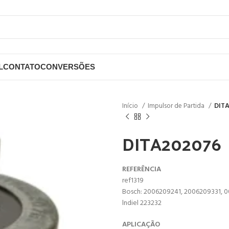
L
CONTATO
CONVERSÕES
Início
Impulsor de Partida
DIT
DITA202076
REFERÊNCIA
ref1319
Bosch: 2006209241, 2006209331, 00
lndiel 223232
APLICAÇÃO