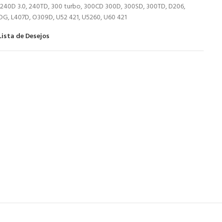
240D 3.0, 240TD, 300 turbo, 300CD 300D, 300SD, 300TD, D206,
DG, L407D, O309D, U52 421, U5260, U60 421
Lista de Desejos