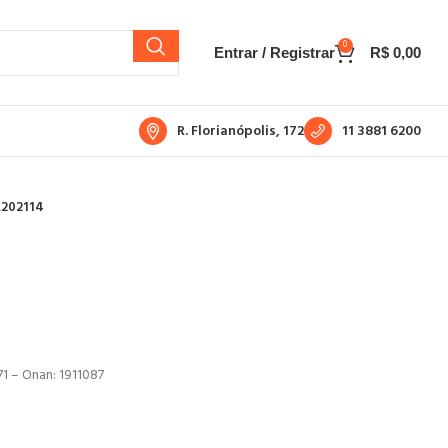
0
Entrar / Registrar
R$
0,00
R. Florianópolis, 172
11 3881 6200
A202114
71 – Onan: 1911087