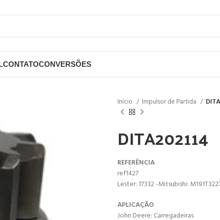
L
CONTATO
CONVERSÕES
Início
Impulsor de Partida
DIT
DITA202114
REFERÊNCIA
ref1427
Lester: 17332 -Mitsubishi: M191T322
APLICAÇÃO
John Deere: Carregadeiras