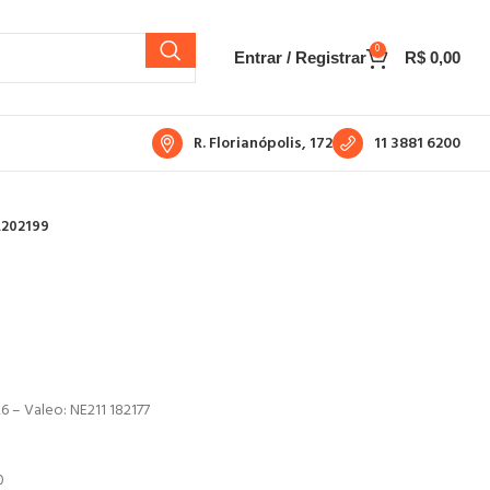
0
Entrar / Registrar
R$
0,00
R. Florianópolis, 172
11 3881 6200
A202199
6 – Valeo: NE211 182177
0