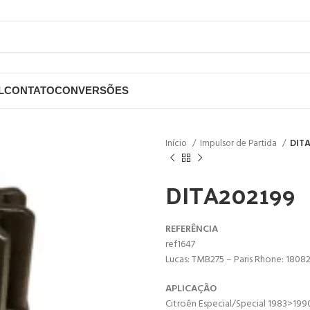
L
CONTATO
CONVERSÕES
Início
Impulsor de Partida
DIT
DITA202199
REFERÊNCIA
ref1647
Lucas: TMB275 – Paris Rhone: 18082
APLICAÇÃO
Citroên Especial/Special 1983>199