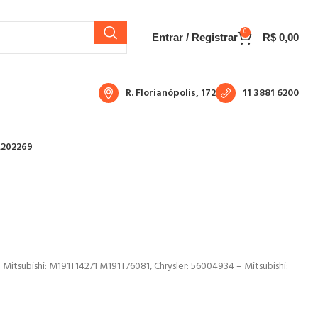
0
Entrar / Registrar
R$
0,00
R. Florianópolis, 172
11 3881 6200
A202269
 – Mitsubishi: M191T14271 M191T76081, Chrysler: 56004934 – Mitsubishi: