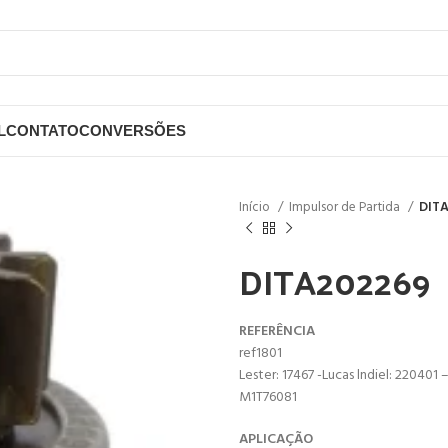
L
CONTATO
CONVERSÕES
Início
Impulsor de Partida
DIT
DITA202269
REFERÊNCIA
ref1801
Lester: 17467 -Lucas lndiel: 220401
M1T76081
APLICAÇÃO