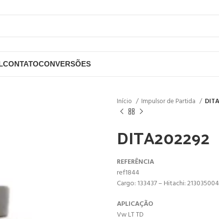
L
CONTATO
CONVERSÕES
Início
Impulsor de Partida
DIT
DITA202292
REFERÊNCIA
ref1844
Cargo: 133437 – Hitachi: 213035004 
APLICAÇÃO
Vw LT TD