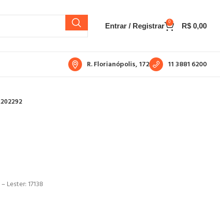
0
Entrar / Registrar
R$
0,00
R. Florianópolis, 172
11 3881 6200
A202292
– Lester: 17138