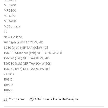
MF 4290
MF 5200
MF 5300
MF 6270
MF 6280
MCCormick
80
New Holland
7630 (plat) NEF TC 78kW 4Cil
8030 (plat) NEF TAA 90kW 4Cil
TS6000 Standard (cab) NEF TC 66kW 4Cil
TS6020 (cab) NEF TAA 82kW 4Cil
TS6030 (cab) NEF TAA 90kW 4Cil
TS6040 (cab) NEF TAA 97kW 4Cil
Perkins
1103 D
1104 D
1106 C
Comparar
Adicionar à Lista de Desejos