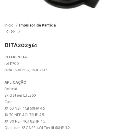
Início
Impulsor de Partida
DITA202561
REFERÊNCIA
ref11700
Iskra 16902507, 16907197
APLICAÇÃO
Bobcat
Skid Steer L.TL360
Case
JX 60 NEF 4Cil 60HP 4.5
JX 70 NEF 4Cil 72HP 4.5
JX 80 NEF 4Cil 82HP 4.5
Quantum 65C NEF 4Cil Tier III 60HP 3.2