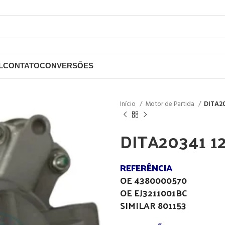
L
CONTATO
CONVERSÕES
Início
Motor de Partida
DITA20
DITA20341 1
REFERÊNCIA
OE 4380000570
OE EJ3211001BC
SIMILAR 801153