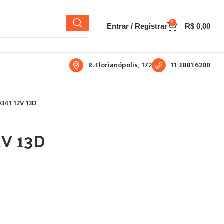
0
Entrar / Registrar
R$
0,00
R. Florianópolis, 172
11 3881 6200
341 12V 13D
2V 13D