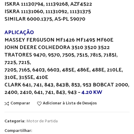
ISKRA 11130794, 11139268, AZF4522
ISKRA 11131060, 11131092, 11131375
SIMILAR 6000.1375, AS-PL S9070
APLICAÇÃO
MASSEY FERGUSON MF1426 MF1495 MF60E
JOHN DEERE COLHEDORA 3510 3520 3522
TRATORES 9470, 9570, 7505, 7515, 7815, 7185J,
7225, 7215,
7205, 7165, 6403, 6603, 485E, 486E, 488E, 210LE,
310E, 315SE, 410E
CLARK 641, 741, 843, 843B, 853, 953 BOBCAT 2000,
2400, 2410, 641, 741, 843, 943 –
4.20 KW
Comparar
Adicionar à Lista de Desejos
Categoria:
Motor de Partida
Compartilhar: