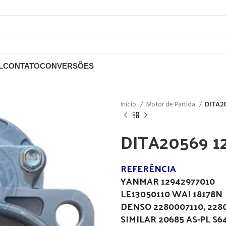
L
CONTATO
CONVERSÕES
Início
Motor de Partida
DITA20
DITA20569 1
REFERÊNCIA
YANMAR 12942977010
LE13050110 WAI 18178N
DENSO 2280007110, 228
SIMILAR 20685 AS-PL S6