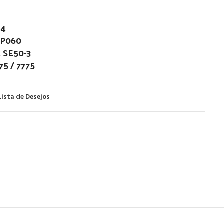
94
DP060
 SE50-3
5 / 7775
Lista de Desejos