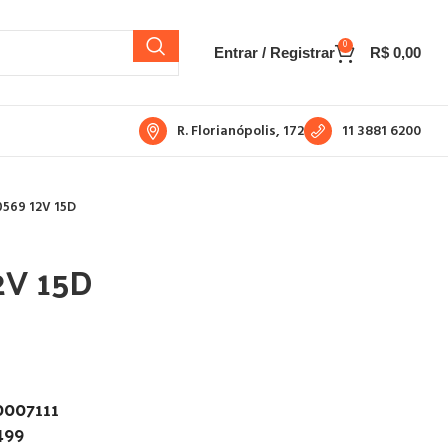
0
Entrar / Registrar
R$
0,00
R. Florianópolis, 172
11 3881 6200
569 12V 15D
2V 15D
0007111
499