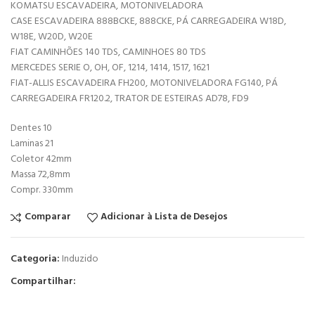
KOMATSU ESCAVADEIRA, MOTONIVELADORA
CASE ESCAVADEIRA 888BCKE, 888CKE, PÁ CARREGADEIRA W18D,
W18E, W20D, W20E
FIAT CAMINHÕES 140 TDS, CAMINHOES 80 TDS
MERCEDES SERIE O, OH, OF, 1214, 1414, 1517, 1621
FIAT-ALLIS ESCAVADEIRA FH200, MOTONIVELADORA FG140, PÁ
CARREGADEIRA FR120.2, TRATOR DE ESTEIRAS AD78, FD9
Dentes 10
Laminas 21
Coletor 42mm
Massa 72,8mm
Compr. 330mm
Comparar
Adicionar à Lista de Desejos
Categoria:
Induzido
Compartilhar: