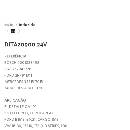
Início
Induzido
DITA20900 24V
REFERÊNCIA
BOSCH 9001083498
FIAT 752042726
FORD 2RP911311
MERCEDES 3431517015
MERCEDES A3431517015
APLICAÇÃO
EL DETALLE OA 101
IVECO EURO 1, EUROCARGO
FORD B1618, B1621, CARGO 1618
VW 16180, 16210, 17210, B SERIES, L80