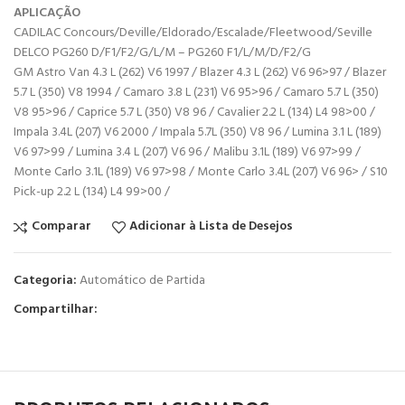
APLICAÇÃO
CADILAC Concours/Deville/Eldorado/Escalade/Fleetwood/Seville
DELCO PG260 D/F1/F2/G/L/M – PG260 F1/L/M/D/F2/G
GM Astro Van 4.3 L (262) V6 1997 / Blazer 4.3 L (262) V6 96>97 / Blazer
5.7 L (350) V8 1994 / Camaro 3.8 L (231) V6 95>96 / Camaro 5.7 L (350)
V8 95>96 / Caprice 5.7 L (350) V8 96 / Cavalier 2.2 L (134) L4 98>00 /
Impala 3.4L (207) V6 2000 / Impala 5.7L (350) V8 96 / Lumina 3.1 L (189)
V6 97>99 / Lumina 3.4 L (207) V6 96 / Malibu 3.1L (189) V6 97>99 /
Monte Carlo 3.1L (189) V6 97>98 / Monte Carlo 3.4L (207) V6 96> / S10
Pick-up 2.2 L (134) L4 99>00 /
Comparar
Adicionar à Lista de Desejos
Categoria:
Automático de Partida
Compartilhar: