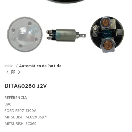
Início
Automático de Partida
DITA50280 12V
REFÊRENCIA
890
FORD E5PZ11390A
MITSUBISHI M372X06971
MITSUBISHI SC069