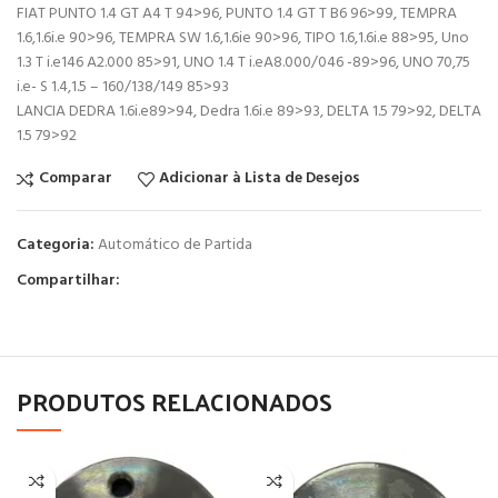
FIAT PUNTO 1.4 GT A4 T 94>96, PUNTO 1.4 GT T B6 96>99, TEMPRA
1.6,1.6i.e 90>96, TEMPRA SW 1.6,1.6ie 90>96, TIPO 1.6,1.6i.e 88>95, Uno
1.3 T i.e146 A2.000 85>91, UNO 1.4 T i.eA8.000/046 -89>96, UNO 70,75
i.e- S 1.4,1.5 – 160/138/149 85>93
LANCIA DEDRA 1.6i.e89>94, Dedra 1.6i.e 89>93, DELTA 1.5 79>92, DELTA
1.5 79>92
Comparar
Adicionar à Lista de Desejos
Categoria:
Automático de Partida
Compartilhar:
PRODUTOS RELACIONADOS