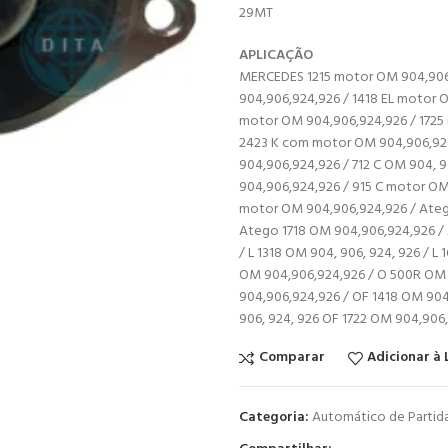
29MT
APLICAÇÃO
MERCEDES 1215 motor OM 904,906,
904,906,924,926 / 1418 EL motor 
motor OM 904,906,924,926 / 1725
2423 K com motor OM 904,906,92
904,906,924,926 / 712 C OM 904, 9
904,906,924,926 / 915 C motor OM
motor OM 904,906,924,926 / Atego
Atego 1718 OM 904,906,924,926 /
/ L 1318 OM 904, 906, 924, 926 / 
OM 904,906,924,926 / O 500R OM 
904,906,924,926 / OF 1418 OM 904,
906, 924, 926 OF 1722 OM 904,906
Comparar
Adicionar à 
Categoria:
Automático de Partid