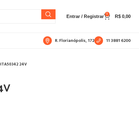
0
Entrar / Registrar
R$
0,00
R. Florianópolis, 172
11 3881 6200
ITA50342 24V
4V