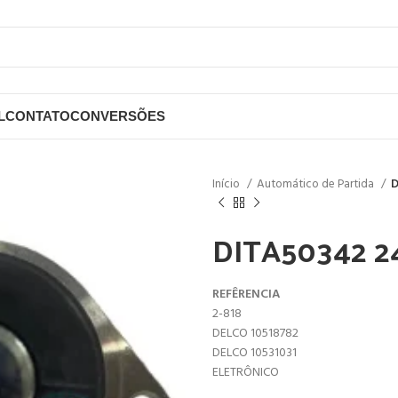
L
CONTATO
CONVERSÕES
Início
Automático de Partida
D
DITA50342 2
REFÊRENCIA
2-818
DELCO 10518782
DELCO 10531031
ELETRÔNICO