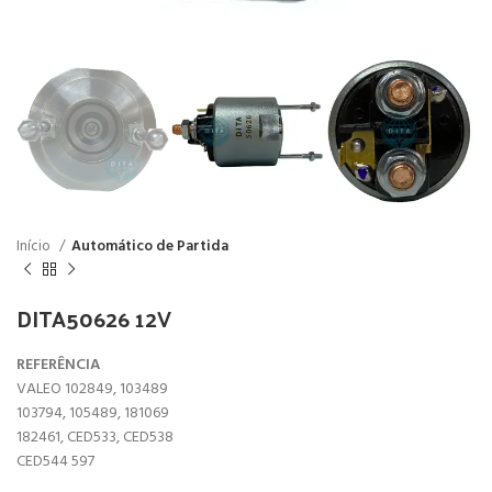
Início
Automático de Partida
DITA50626 12V
REFERÊNCIA
VALEO 102849, 103489
103794, 105489, 181069
182461, CED533, CED538
CED544 597