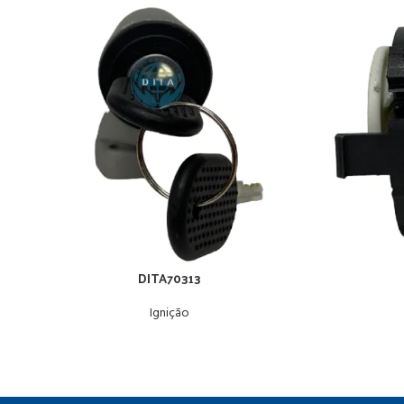
DITA70313
Ignição