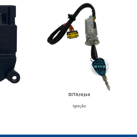
DITA70310
Ignição