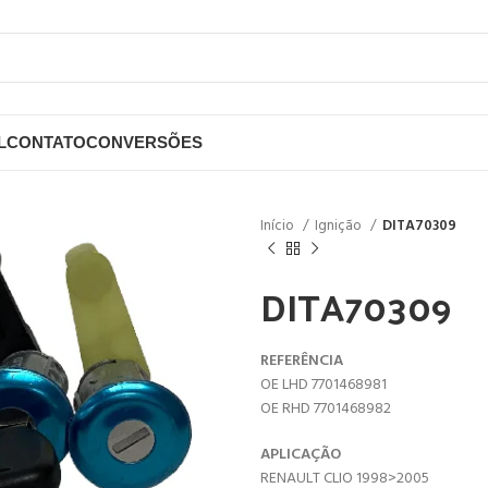
L
CONTATO
CONVERSÕES
Início
Ignição
DITA70309
DITA70309
REFERÊNCIA
OE LHD 7701468981
OE RHD 7701468982
APLICAÇÃO
RENAULT CLIO 1998>2005