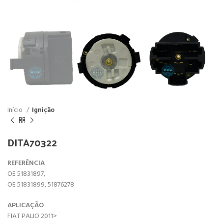
Início
Ignição
DITA70322
REFERÊNCIA
OE 51831897,
OE 51831899, 51876278
APLICAÇÃO
FIAT PALIO 2011>