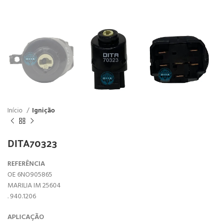
Início
Ignição
DITA70323
REFERÊNCIA
OE 6NO905865
MARILIA IM 25604
. 940.1206
APLICAÇÃO