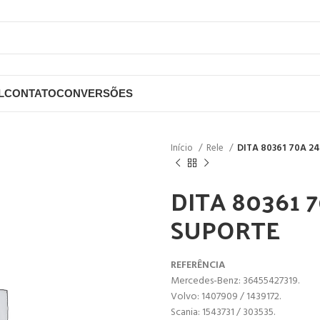
L
CONTATO
CONVERSÕES
Início
Rele
DITA 80361 70A 2
DITA 80361 7
SUPORTE
REFERÊNCIA
Mercedes-Benz: 36455427319.
Volvo: 1407909 / 1439172.
Scania: 1543731 / 303535.