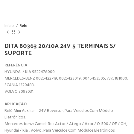
Início
Rele
DITA 80363 20/10A 24V 5 TERMINAIS S/
SUPORTE
REFERÊNCIA
HYUNDAI / KIA 952247A000.
MERCEDES-BENZ 0025422719, 0025423019, 0045453505, 7375181000.
SCANIA 1320483.
VOLVO 3093031.
APLICAÇÃO
Relé Mini Auxiliar – 24V Reversor, Para Veiculos Com Módulo
Eletrônicos.
Mercedes-benz: Caminhões Actor / Atego / Axor / O-500 / OF / OH,
Hyundai / Kia , Volvo, Para Veículos Com Módulos Eletrónicos.