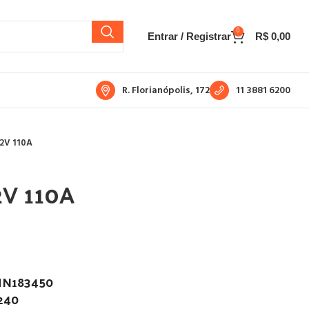
0
Entrar / Registrar
R$
0,00
R. Florianópolis, 172
11 3881 6200
2V 110A
2V 110A
MN183450
240