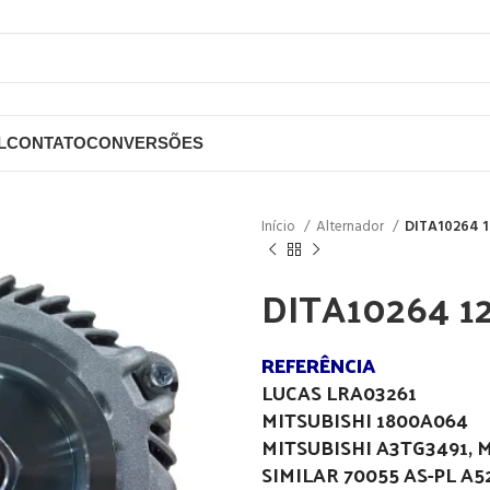
L
CONTATO
CONVERSÕES
Início
Alternador
DITA10264 1
DITA10264 1
REFERÊNCIA
LUCAS LRA03261
MITSUBISHI 1800A064
MITSUBISHI A3TG3491, 
SIMILAR 70055 AS-PL A5