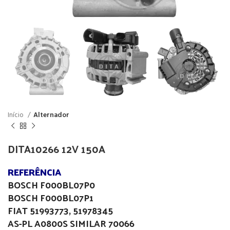
Início
Alternador
DITA10266 12V 150A
REFERÊNCIA
BOSCH F000BL07P0
BOSCH F000BL07P1
FIAT 51993773, 51978345
AS-PL A0800S SIMILAR 70066