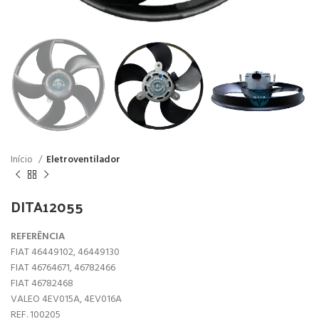
Início
Eletroventilador
DITA12055
REFERÊNCIA
FIAT 46449102, 46449130
FIAT 46764671, 46782466
FIAT 46782468
VALEO 4EV015A, 4EV016A
REF. 100205