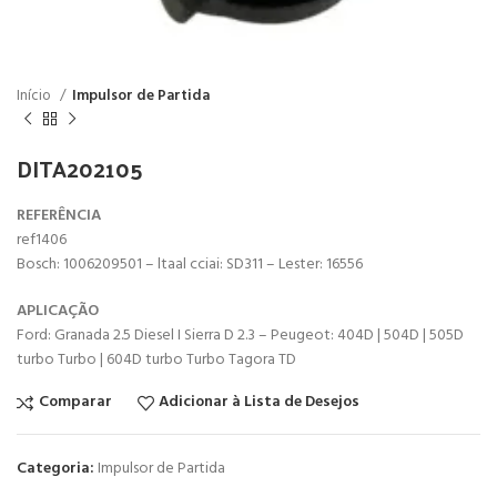
Início
Impulsor de Partida
DITA202105
REFERÊNCIA
ref1406
Bosch: 1006209501 – ltaal cciai: SD311 – Lester: 16556
APLICAÇÃO
Ford: Granada 2.5 Diesel I Sierra D 2.3 – Peugeot: 404D | 504D | 505D
turbo Turbo | 604D turbo Turbo Tagora TD
Comparar
Adicionar à Lista de Desejos
Categoria:
Impulsor de Partida