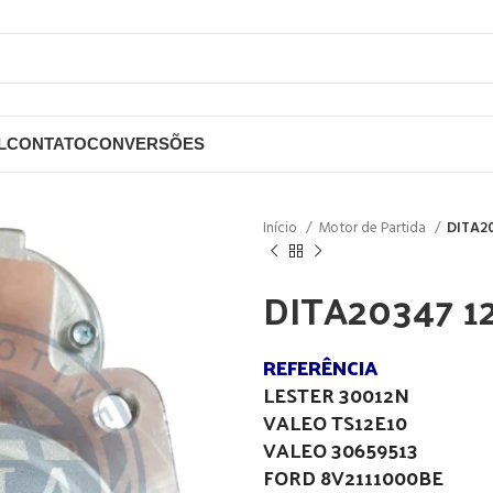
L
CONTATO
CONVERSÕES
Início
Motor de Partida
DITA20
DITA20347 1
REFERÊNCIA
LESTER 30012N
VALEO TS12E10
VALEO 30659513
FORD 8V2111000BE