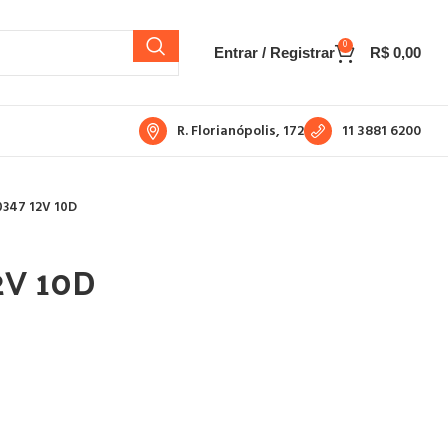
0
Entrar / Registrar
R$
0,00
R. Florianópolis, 172
11 3881 6200
347 12V 10D
2V 10D