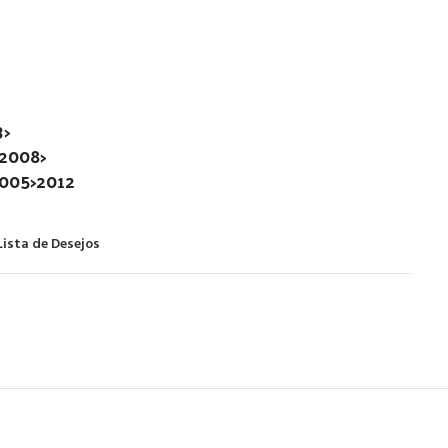
3>
2008>
2005>2012
Lista de Desejos