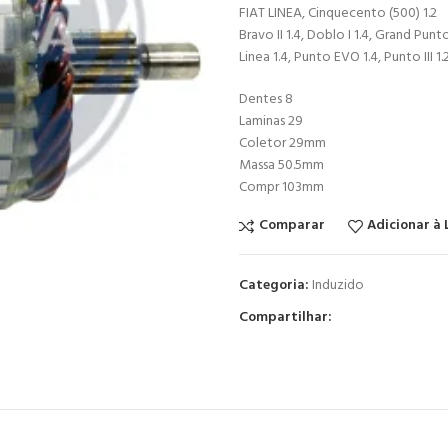
FIAT LINEA, Cinquecento (500) 1.2
Bravo II 1.4, Doblo I 1.4, Grand Punto
Linea 1.4, Punto EVO 1.4, Punto III 1.2
Dentes 8
Laminas 29
Coletor 29mm
Massa 50.5mm
Compr 103mm
Comparar
Adicionar à 
Categoria:
Induzido
Compartilhar: