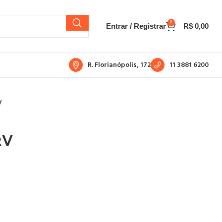
0
Entrar / Registrar
R$
0,00
R. Florianópolis, 172
11 3881 6200
V
2V