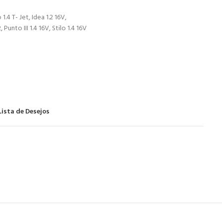
 1.4 T- Jet, Idea 1.2 16V,
, Punto III 1.4 16V, Stilo 1.4 16V
Lista de Desejos