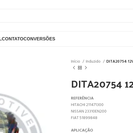
L
CONTATO
CONVERSÕES
Início
Induzido
DITA20754 12
DITA20754 1
REFERÊNCIA
HITACHI 211471300
NISSAN 23310EN200
FIAT 51899848
APLICAÇÃO