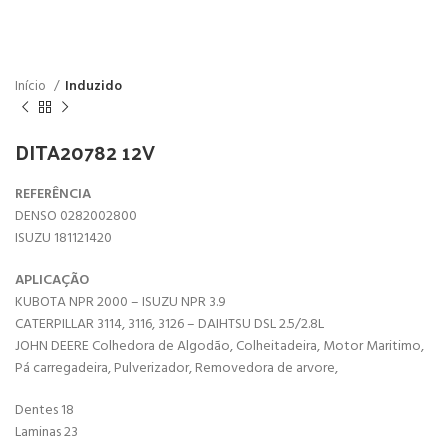
Início
Induzido
DITA20782 12V
REFERÊNCIA
DENSO 0282002800
ISUZU 181121420
APLICAÇÃO
KUBOTA NPR 2000 – ISUZU NPR 3.9
CATERPILLAR 3114, 3116, 3126 – DAIHTSU DSL 2.5/2.8L
JOHN DEERE Colhedora de Algodão, Colheitadeira, Motor Maritimo,
Pá carregadeira, Pulverizador, Removedora de arvore,
Dentes 18
Laminas 23