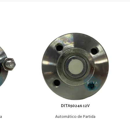
DITA50246 12V
da
Automático de Partida