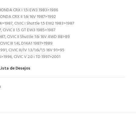
HONDA CRX I 1.5i EW3 1983>1986
ONDA CRX II 1.6i 16V 1987>1992
>1987, CIVIC I Shuttle 1.5 EW2 1983>1987
7, CIVIC II 1.5 GT EW3 1985>1987
87, CIVIC II Shuttle 1.6i 16V 4WD 88>89
CIVIC III 1.4L D14A1 1987>1989
91, CIVIC III/IV 1.3/1.6i/1.5 16V 91>95
4>1996, CIVIC V 2.0 i TD 1997>2001
Lista de Desejos
a