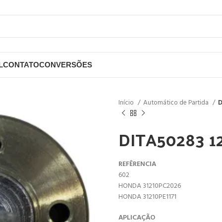
L
CONTATO
CONVERSÕES
Início
Automático de Partida
D
DITA50283 1
REFÊRENCIA
602
HONDA 31210PC2026
HONDA 31210PE1171
APLICAÇÃO