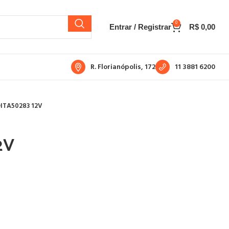
0
Entrar / Registrar
R$
0,00
R. Florianópolis, 172
11 3881 6200
ITA50283 12V
2V