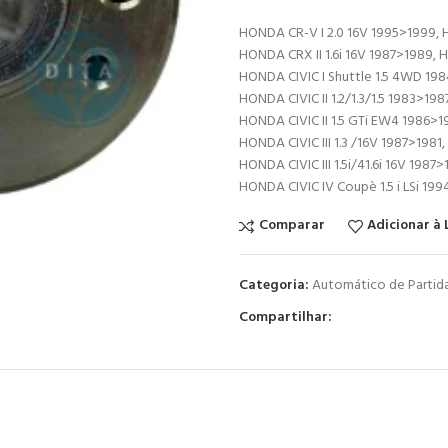
HONDA CR-V I 2.0 16V 1995>1999, 
HONDA CRX II 1.6i 16V 1987>1989, H
HONDA CIVIC I Shuttle 1.5 4WD 1984
HONDA CIVIC II 1.2/1.3/1.5 1983>198
HONDA CIVIC II 1.5 GTi EW4 1986>19
HONDA CIVIC III 1.3 /16V 1987>1981, 
HONDA CIVIC III 1.5i/41.6i 16V 1987>19
HONDA CIVIC IV Coupè 1.5 i LSi 199
Comparar
Adicionar à 
Categoria:
Automático de Partid
Compartilhar: