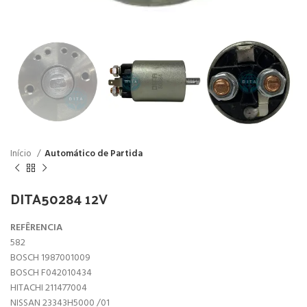
Início
Automático de Partida
DITA50284 12V
REFÊRENCIA
582
BOSCH 1987001009
BOSCH F042010434
HITACHI 211477004
NISSAN 23343H5000 /01